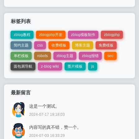
标签列表
zblog教程
zblogphp开发
zblog模板制作
zblogphp
简约主题
css
收费模板
博客主题
免费模板
单栏模板
robots
zblog主题
zblog报错
seo
面包屑导航
z-blog wiki
图片模板
js
最新留言
这是一个测试。
2024-07-17 19:18:03
内容写的真不错，赞一个。
2024-07-03 16:33:29